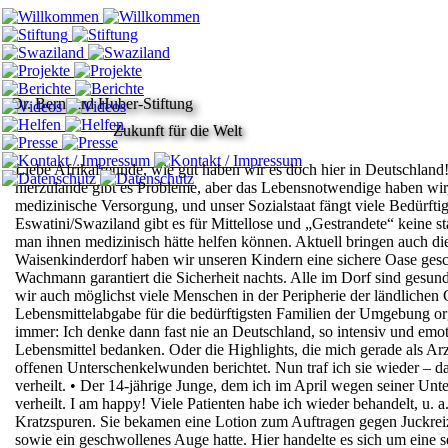
Dr. Bernhard Huber-Stiftung
Zukunft für die Welt
Liebe Afrikafreunde,
wie gut haben wir es doch hier in Deutschland
hierzulande gibt es Probleme,
aber das Lebensnotwendige haben wir,
medizinische Versorgung, und unser
Sozialstaat fängt viele Bedürfti
Eswatini/Swaziland gibt es für Mittellose und
„Gestrandete“ keine st
man ihnen medizinisch hätte helfen können.
Aktuell bringen auch di
Waisenkinderdorf haben wir unseren Kindern eine sichere
Oase gesc
Wachmann garantiert die Sicherheit nachts. Alle im Dorf sind
gesund
wir auch möglichst viele Menschen in der Peripherie der
ländlichen 
Lebensmittelabgabe für die bedürftigsten Familien der Umgebung
or
immer: Ich denke dann fast nie an Deutschland, so intensiv und emo
Lebensmittel bedanken. Oder die Highlights, die mich gerade als Ar
offenen Unterschenkelwunden berichtet. Nun traf ich sie wieder –
verheilt.
•
Der 14-jährige Junge, dem ich im April wegen seiner Untera
verheilt. I
am happy!
Viele Patienten habe ich wieder behandelt, u. 
Kratzspuren. Sie bekamen eine Lotion zum
Auftragen gegen Juckreiz
sowie ein
geschwollenes Auge hatte. Hier handelte es sich um eine
s