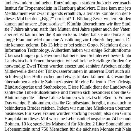
umherwandern und neben Entzündungen
starken Juckreiz verursach
Institut für
Tropenmedizin in Hamburg absolviert. Diese kam mir jet
Medikament war zwar nirgends erhältlich,
alternativ konnte ich der 
dieses Mal bei den „Big 7“ erreicht?
1. Bildung
Zwei weitere Studen
kamen auf unsere
„Sponsorliste“. Künftig übernehmen wir ihre
Stud
sie 7 Jahre alt war, starb ihre Mutter, drei Jahre später
auch der Vater
aber selbst kaum über die
Runden kam. Daher bat sie uns damals um
junge Frau und wird nun eine Ausbildung
zur Lehrerin beginnen.
Da
nie kennen gelernt. Bis 13 lebte
er bei seiner Gogo. Nachdem diese st
Information Technology.
Außerdem haben wir einige Schuluniformen
Überraschungen gut: Favoured hat
bei einem Schülerwettbewerb übe
Landwirtschaft
Erneut besorgten wir zahlreiche Setzlinge für den G
notwendig: Zwei Türen wurden ersetzt und sanitäre Arbeiten erledig
Mittlerweile dient der Trinkwasserbrunnen in unserem Dorf auch al
Schulweg hier Halt machen und etwas trinken können.
4. Gesundhei
übernahmen auch die Zahnarztkosten für eine Patientin. Der
nächstg
Blutdruckgeräte und Stethoskope. Diese Klinik dient der
Landbevölk
zahlreiche Tuberkulosekranke und freuten sich besonders
über die G
Blutdruckgeräte – diese Lücke konnten wir jetzt schließen.
5. Frauen
Das wenige Einkommen, das ihr Gemüsestand hergibt, muss auch n
behinderten Bruder reichen. Indem wir nun ihre Mietkosten übern
businesses
Für zwei Frauen wurden stocking bezahlt, also den Grun
Hauptaktion dieses Mal war eine Lebensmittelausgabe an 74 besonder
Bohnen, 10 kg spezielles Maismehl für Kinder, 2 Liter Sonnenblume
Lebensmitteln rund 750 Menschen für die nächsten Monate mit Nahr