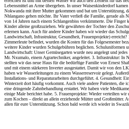
erreichen ist und mit
dessen Wasser wir auch den Zement für das n
Lebensmittel an
Arme übergeben. In unser Waisenkinderdorf kame
Nokwanda mit ihrer Mutter gekommen und bat um
Unterstützung, d
Nhlangano gehen möchte. Ihr Vater
verließ die Familie, gerade al
von 14 Jahren
nach einem Schlangenbiss verkümmerte. Die Finger 
Kinder alleine großzuziehen. Wir gewährten der Tochter den Zuschu
erlernen kann. Auch für andere Kinder haben wir wieder das Schul
Landwirtschaft, Infrastruktur, Gesundheit, Frauenprojekte) erreicht?
Zimmerleute befindet, wurden die Kosten für das Folgesemester bez
weitere Kinder wurden Schulgebühren beglichen. Schuluniformen
Landwirtschaft:
Unser Gemüsegarten wurde neu angelegt und jedes Ki
Mr. Nxumalo,
einem Agrartechniker, angeleitet.
3. Infrastruktur:
In 
stellten wir das neue Haus für die bedürftige Familie von Ernest
Shab
und mit einem stärkeren Inverter ausgestattet. Damit wir von
den LKW
haben wir Wasserleitungen zu einem Wasserreservoir gelegt.
Außerde
Installations- und Reparaturarbeiten durchgeführt.
4. Gesundheit:
Ein
Winterzeit dort häufig vorkommt. Auch viele andere Patienten, die
i
eine dringende Zahnbehandlung erstattet. Wir haben viele
Medikament
einige Male berichtet habe.
5. Frauenprojekte:
Wieder verteilten wir
zum Kochen – direkt an allein erziehende Mütter
und Großmütter. Au
allen für eure Unterstützung. Schon bald werde ich wieder in Swazil