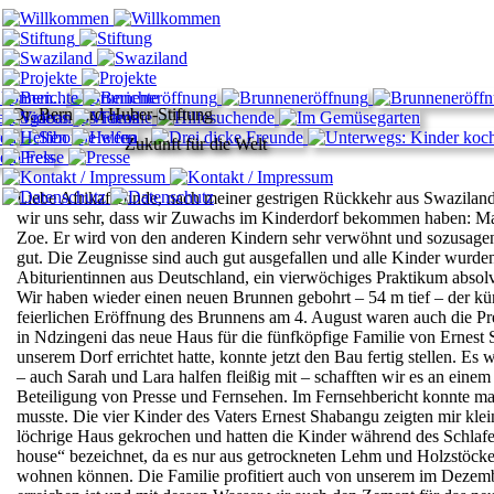
Dr. Bernhard Huber-Stiftung
Zukunft für die Welt
Liebe Afrikafreunde,
nach meiner gestrigen Rückkehr aus Swaziland 
wir uns sehr, dass wir
Zuwachs im Kinderdorf bekommen haben: Magg
Zoe. Er wird von den
anderen Kindern sehr verwöhnt und sozusagen 
gut. Die Zeugnisse sind
auch gut ausgefallen und alle Kinder wurden
Abiturientinnen aus Deutschland,
ein vierwöchiges Praktikum absolvi
Wir haben wieder einen neuen Brunnen gebohrt – 54 m tief – der
kü
feierlichen Eröffnung des Brunnens am 4.
August waren auch die Pr
in Ndzingeni das
neue Haus für die fünfköpfige Familie von Ernes
unserem Dorf errichtet hatte, konnte jetzt den Bau fertig
stellen. Es
– auch Sarah und Lara halfen
fleißig mit – schafften wir es an ein
Beteiligung
von Presse und Fernsehen. Im Fernsehbericht konnte m
musste. Die vier Kinder des Vaters Ernest Shabangu
zeigten mir kle
löchrige Haus gekrochen und
hatten die Kinder während des Schlaf
house“ bezeichnet, da es nur aus getrockneten Lehm und
Holzstöcken
wohnen können. Die Familie profitiert
auch von unserem im Dezemb