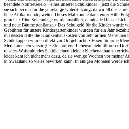
beendete Nontsetselelo – eines unserer
Schulkinder – jetzt die Schul
sie sich bei mir für die
jahrelange Unterstützung, da wir all die Jahr
liebe
Afrikafreunde, weiter.
Dieses Mal konnte dank eurer Hilfe Folg
gestellt.
•
Eine Solaranlage wurde installiert, damit alle Häuser Licht
und neue Bäume gepflanzt.
•
Das Schulgeld für die Kinder wurde wie
Gebühren für unsere Kindergartenkinder wurden für ein Jahr bezahlt
mit dessen Hilfe die
Krankenhauskosten von sehr armen Menschen b
Schildkappen wurden direkt vor Ort gebracht.
•
Essen für arme Men
Medikamenten versorgt.
•
Einkauf von Lebensmitteln für unser Dorf
unseres Waisenkindes Sakhile einen kleinen Küchenanbau zu errichten
leider kam ich nicht mehr dazu, da sie wenige Wochen vor meiner A
in Swaziland so vieles bewirken kann. In einigen Monaten werde ich 