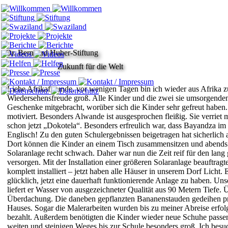
Dr. Bernhard Huber-Stiftung
Zukunft für die Welt
Liebe Afrikafreunde,
vor wenigen Tagen bin ich wieder aus Afrika 
Wiedersehensfreude groß. Alle Kinder
und die zwei sie umsorgenden
Geschenke mitgebracht, worüber sich die Kinder
sehr gefreut haben
motiviert. Besonders Alwande ist ausgesprochen fleißig. Sie verriet 
schon jetzt „Dokotela“. Besonders erfreulich war, dass Bayandza im
Englisch!
Zu den guten Schulergebnissen beigetragen hat sicherlich a
Dort
können die Kinder an einem Tisch zusammensitzen und abends le
Solaranlage
recht schwach. Daher war nun die Zeit reif für den lan
versorgen. Mit
der Installation einer größeren Solaranlage beauftragt
komplett installiert – jetzt haben alle Häuser in unserem Dorf Licht.
E
glücklich, jetzt eine dauerhaft funktionierende Anlage zu
haben.
Unse
liefert er Wasser von ausgezeichneter Qualität aus 90
Metern Tiefe. 
Überdachung. Die daneben gepflanzten
Bananenstauden gedeihen p
Hauses. Sogar die Malerarbeiten wurden bis zu meiner Abreise
erfol
bezahlt.
Außerdem benötigten die Kinder wieder neue Schuhe passe
weiten
und steinigen Weges bis zur Schule besonders groß.
Ich besu